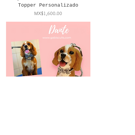
Topper Personalizado
Price
MX$1,600.00
Figura de perrito
personalizado
Price
MX$650.00