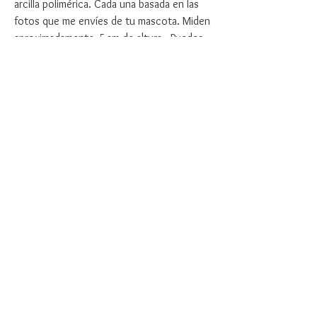
arcilla polimérica. Cada una basada en las
fotos que me envíes de tu mascota. Miden
aproximadamente 5cm de altura . Puedes
elegir entre figura decorativa o llavero.
Una vez que hagas tu orden te enviaré un
correo para pedirte las fotos de tu
mascota.
Tiempo de realización de la
pieza personalizada: de 12 a 15 días
hábiles.
Si pides 2 o más figuras toma en cuenta
que tardaré mas tiempo en hacerlas
dependiendo del número.
Tiempo de entrega: depende de tu
ubicación y el método de envío que elijas.