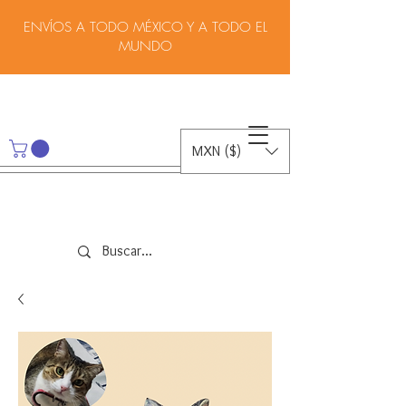
ENVÍOS A TODO MÉXICO Y A TODO EL
MUNDO
MXN ($)