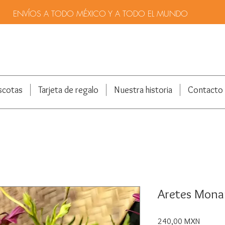
ENVÍOS A TODO MÉXICO Y A TODO EL MUNDO
scotas
Tarjeta de regalo
Nuestra historia
Contacto
Aretes Mona
Precio
240,00 MXN