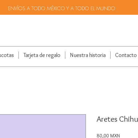
ENVÍOS A TODO MÉXICO Y A TODO EL MUNDO
scotas
Tarjeta de regalo
Nuestra historia
Contacto
Aretes Chih
Precio
80,00 MXN