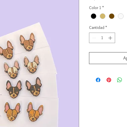
Color 1
*
Cantidad
*
Ag