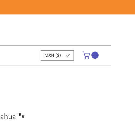
MXN ($)
uahua 🐾