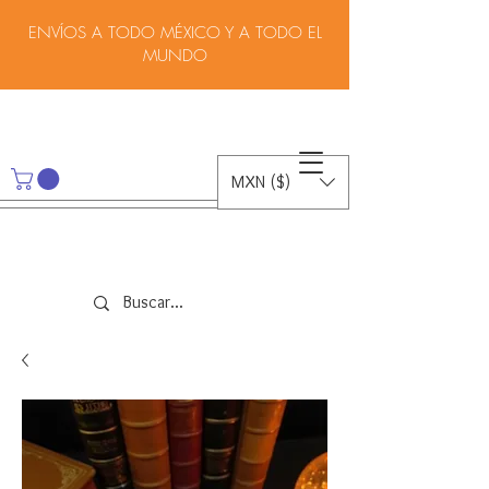
ENVÍOS A TODO MÉXICO Y A TODO EL
MUNDO
MXN ($)